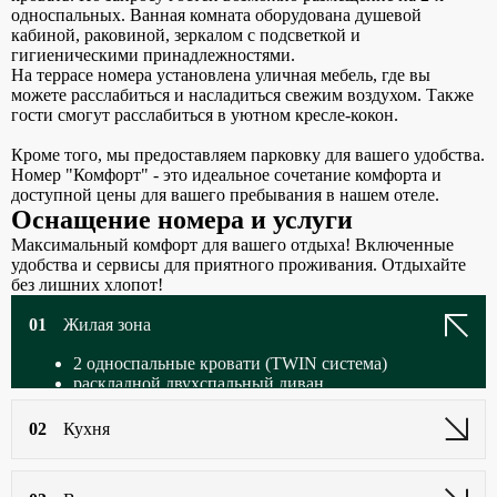
односпальных. Ванная комната оборудована душевой
кабиной, раковиной, зеркалом с подсветкой и
гигиеническими принадлежностями.
На террасе номера установлена уличная мебель, где вы
можете расслабиться и насладиться свежим воздухом. Также
гости смогут расслабиться в уютном кресле-кокон.
Кроме того, мы предоставляем парковку для вашего удобства.
Номер "Комфорт" - это идеальное сочетание комфорта и
доступной цены для вашего пребывания в нашем отеле.
Оснащение номера
и услуги
Максимальный комфорт для вашего отдыха! Включенные
удобства и сервисы для приятного проживания. Отдыхайте
без лишних хлопот!
01
Жилая зона
2 односпальные кровати (TWIN система)
раскладной двухспальный диван
детская кроватка (по запросу)
прикроватные коврики
02
Кухня
гардеробная
багажная тумба
зеркало