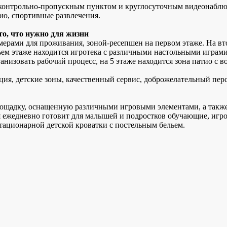
контрольно-пропускным пунктом и круглосуточным видеонаблюд
рю, спортивные развлечения.
то, что нужно для жизни
омерами для проживания, зоной-ресепшен на первом этаже. На вт
тьем этаже находится игротека с различными настольными играми,
анизовать рабочий процесс, на 5 этаже находится зона патио с 
ция, детские зоны, качественный сервис, доброжелательный перс
лощадку, оснащенную различными игровыми элементами, а также
 ежедневно готовит для малышей и подростков обучающие, игро
тационарной детской кроватки с постельным бельем.