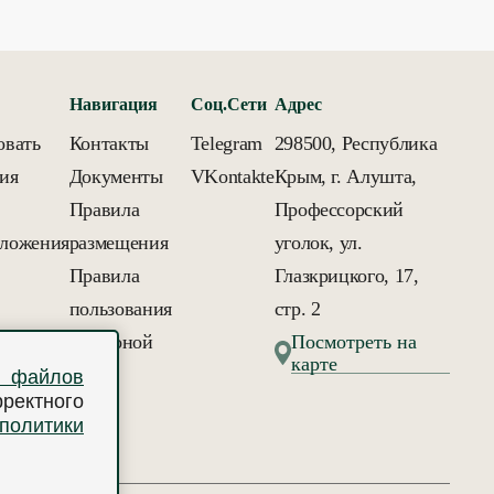
Навигация
Соц.Сети
Адрес
овать
Контакты
Telegram
298500, Республика
ия
Документы
VKontakte
Крым, г. Алушта,
Правила
Профессорский
ложения
размещения
уголок, ул.
Правила
Глазкрицкого, 17,
пользования
стр. 2
аквазоной
Посмотреть на
карте
у файлов
ектного
политики