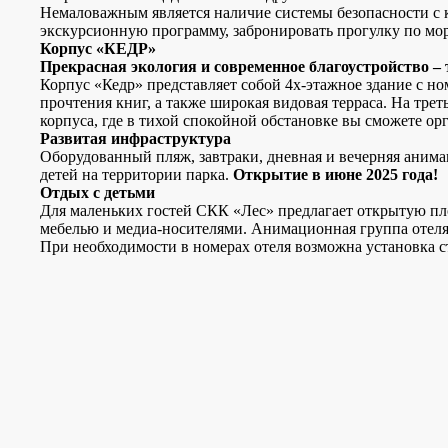
Немаловажным является наличие системы безопасности с 
экскурсионную программу, забронировать прогулку по мо
Корпус «КЕДР»
Прекрасная экология и современное благоустройство – 
Корпус «Кедр» представляет собой 4х-этажное здание с н
прочтения книг, а также широкая видовая терраса. На тре
корпуса, где в тихой спокойной обстановке вы сможете орг
Развитая инфраструктура
Оборудованный пляж, завтраки, дневная и вечерняя анима
детей на территории парка.
Открытие в июне 2025 года!
Отдых с детьми
Для маленьких гостей СКК «Лес» предлагает открытую п
мебелью и медиа-носителями. Анимационная группа отеля
При необходимости в номерах отеля возможна установка с
photo_5364207934600502726_y
photo_5364207934600502741_y
DSC_0934